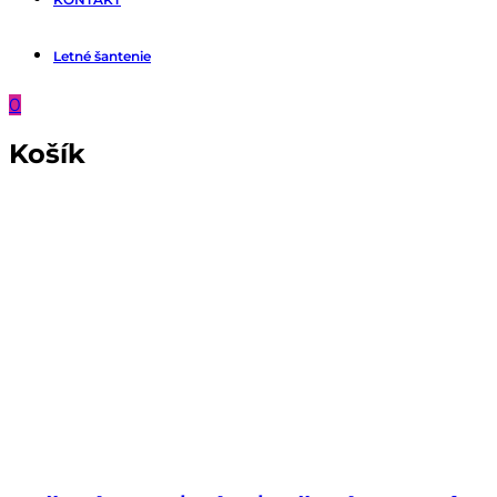
Letné šantenie
0
Košík