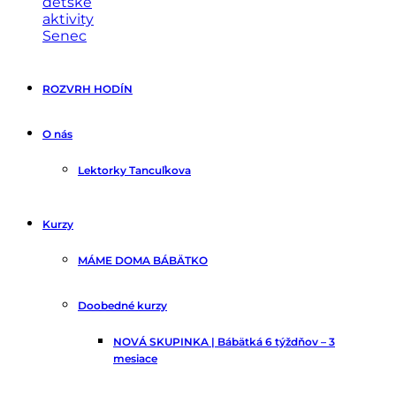
Tancuľkovo
pohybové
ROZVRH HODÍN
kurzy
(nielen)
pre
O nás
deti
Lektorky Tancuľkova
Kurzy
MÁME DOMA BÁBÄTKO
Doobedné kurzy
NOVÁ SKUPINKA | Bábätká 6 týždňov – 3
mesiace