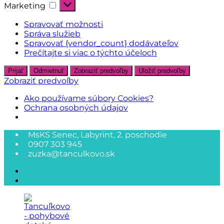
Marketing
Marketing
Spravovať možnosti
Správa služieb
Spravovať {vendor_count} dodávateľov
Prečítajte si viac o týchto účeloch
Prijať
Odmietnuť
Zobraziť predvoľby
Uložiť predvoľby
Zobraziť predvoľby
Ako používame súbory Cookies?
Ochrana osobných údajov
Skip
MsKS Senec, Labyrint, 2. poschodie
to
0907 303 945
content
zuzka@tanculkovo.sk
facebook
instagram