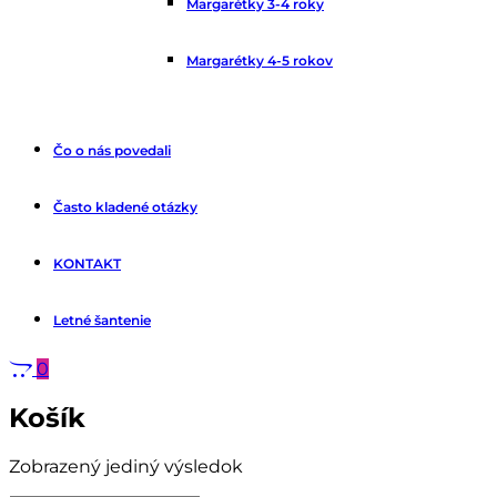
Margarétky 3-4 roky
Margarétky 4-5 rokov
Čo o nás povedali
Často kladené otázky
KONTAKT
Letné šantenie
0
Košík
Zobrazený jediný výsledok