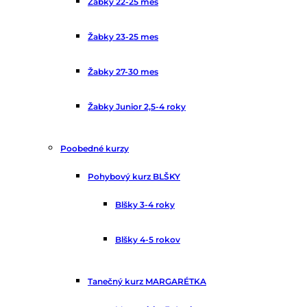
Žabky 22-25 mes
Žabky 23-25 mes
Žabky 27-30 mes
Žabky Junior 2,5-4 roky
Poobedné kurzy
Pohybový kurz BLŠKY
Blšky 3-4 roky
Blšky 4-5 rokov
Tanečný kurz MARGARÉTKA