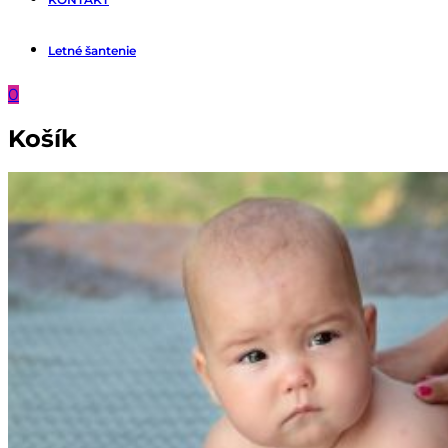
Letné šantenie
0
Košík