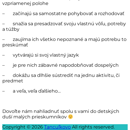
vzpriamenej polohe
– začínajú sa samostatne pohybovať a rozhodovať
– snažia sa presadzovať svoju vlastnú vôľu, potreby
a túžby
– zaujíma ich všetko nepoznané a majú potrebu to
preskúmať
– vytvárajú si svoj vlastný jazyk
– je pre nich zábavné napodobňovať dospelých
– dokážu sa dlhšie sústrediť na jednu aktivitu, či
predmet
– a veľa, veľa ďalšieho…
Dovoľte nám nahliadnuť spolu s vami do detských
duší malých prieskumníkov
Copyright © 2026
Tancuľkovo
All rights reserved.