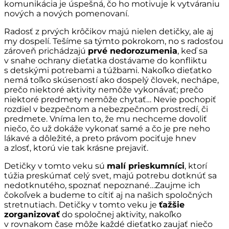
komunikácia je úspešná, čo ho motivuje k vytváraniu
nových a nových pomenovaní.
Radosť z prvých krôčikov majú nielen detičky, ale aj
my dospelí. Tešíme sa týmto pokrokom, no s radosťou
zároveň prichádzajú
prvé nedorozumenia
, keď sa
v snahe ochrany dieťatka dostávame do konfliktu
s detskými potrebami a túžbami. Nakoľko dieťatko
nemá toľko skúseností ako dospelý človek, nechápe,
prečo niektoré aktivity nemôže vykonávať; prečo
niektoré predmety nemôže chytať… Nevie pochopiť
rozdiel v bezpečnom a nebezpečnom prostredí, či
predmete. Vníma len to, že mu nechceme dovoliť
niečo, čo už dokáže vykonať samé a čo je pre neho
lákavé a dôležité, a preto právom pociťuje hnev
a zlosť, ktorú vie tak krásne prejaviť.
Detičky v tomto veku sú
malí prieskumníci
, ktorí
túžia preskúmať celý svet, majú potrebu dotknúť sa
nedotknutého, spoznať nepoznané…Zaujme ich
čokoľvek a budeme to cítiť aj na našich spoločných
stretnutiach. Detičky v tomto veku je
ťažšie
zorganizovať
do spoločnej aktivity, nakoľko
v rovnakom čase môže každé dieťatko zaujať niečo