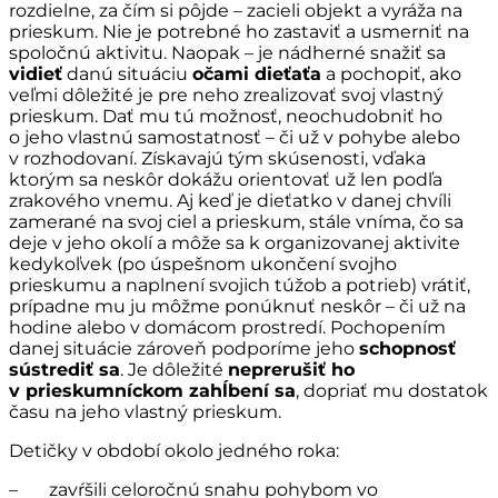
rozdielne, za čím si pôjde – zacieli objekt a vyráža na
prieskum. Nie je potrebné ho zastaviť a usmerniť na
spoločnú aktivitu. Naopak – je nádherné snažiť sa
vidieť
danú situáciu
očami dieťaťa
a pochopiť, ako
veľmi dôležité je pre neho zrealizovať svoj vlastný
prieskum. Dať mu tú možnosť, neochudobniť ho
o jeho vlastnú samostatnosť – či už v pohybe alebo
v rozhodovaní. Získavajú tým skúsenosti, vďaka
ktorým sa neskôr dokážu orientovať už len podľa
zrakového vnemu. Aj keď je dieťatko v danej chvíli
zamerané na svoj ciel a prieskum, stále vníma, čo sa
deje v jeho okolí a môže sa k organizovanej aktivite
kedykoľvek (po úspešnom ukončení svojho
prieskumu a naplnení svojich túžob a potrieb) vrátiť,
prípadne mu ju môžme ponúknuť neskôr – či už na
hodine alebo v domácom prostredí. Pochopením
danej situácie zároveň podporíme jeho
schopnosť
sústrediť sa
. Je dôležité
neprerušiť ho
v prieskumníckom zahĺbení sa
, dopriať mu dostatok
času na jeho vlastný prieskum.
Detičky v období okolo jedného roka:
– zavŕšili celoročnú snahu pohybom vo