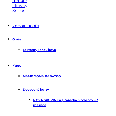
Tancuľkovo
pohybové
ROZVRH HODÍN
kurzy
(nielen)
pre
O nás
deti
Lektorky Tancuľkova
Kurzy
MÁME DOMA BÁBÄTKO
Doobedné kurzy
NOVÁ SKUPINKA | Bábätká 6 týždňov – 3
mesiace