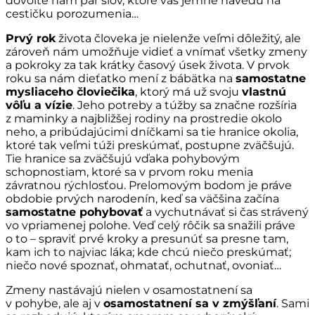
dovoľte nám pár slov, ktoré vás jemne navedú na
cestičku porozumenia…
Prvý rok
života človeka je nielenže veľmi dôležitý, ale
zároveň nám umožňuje vidieť a vnímať všetky zmeny
a pokroky za tak krátky časový úsek života. V prvok
roku sa nám dieťatko mení z bábätka na
samostatne
mysliaceho človiečika
, ktorý má už svoju
vlastnú
vôľu a vízie
. Jeho potreby a túžby sa značne rozšíria
z maminky a najbližšej rodiny na prostredie okolo
neho, a pribúdajúcimi dníčkami sa tie hranice okolia,
ktoré tak veľmi túži preskúmať, postupne zväčšujú.
Tie hranice sa zväčšujú vďaka pohybovým
schopnostiam, ktoré sa v prvom roku menia
závratnou rýchlosťou. Prelomovým bodom je práve
obdobie prvých narodenín, keď sa väčšina začína
samostatne pohybovať
a vychutnávať si čas strávený
vo vpriamenej polohe. Veď celý rôčik sa snažili práve
o to – spraviť prvé kroky a presunúť sa presne tam,
kam ich to najviac láka; kde chcú niečo preskúmať;
niečo nové spoznať, ohmatať, ochutnať, ovoniať…
Zmeny nastávajú nielen v osamostatnení sa
v pohybe, ale aj v
osamostatnení sa v zmýšľaní
. Sami