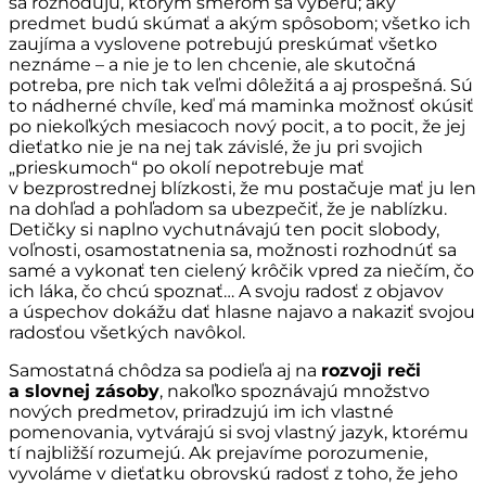
sa rozhodujú, ktorým smerom sa vyberú; aký
predmet budú skúmať a akým spôsobom; všetko ich
zaujíma a vyslovene potrebujú preskúmať všetko
neznáme – a nie je to len chcenie, ale skutočná
potreba, pre nich tak veľmi dôležitá a aj prospešná. Sú
to nádherné chvíle, keď má maminka možnosť okúsiť
po niekoľkých mesiacoch nový pocit, a to pocit, že jej
dieťatko nie je na nej tak závislé, že ju pri svojich
„prieskumoch“ po okolí nepotrebuje mať
v bezprostrednej blízkosti, že mu postačuje mať ju len
na dohľad a pohľadom sa ubezpečiť, že je nablízku.
Detičky si naplno vychutnávajú ten pocit slobody,
voľnosti, osamostatnenia sa, možnosti rozhodnúť sa
samé a vykonať ten cielený krôčik vpred za niečím, čo
ich láka, čo chcú spoznať… A svoju radosť z objavov
a úspechov dokážu dať hlasne najavo a nakaziť svojou
radosťou všetkých navôkol.
Samostatná chôdza sa podieľa aj na
rozvoji reči
a slovnej zásoby
, nakoľko spoznávajú množstvo
nových predmetov, priradzujú im ich vlastné
pomenovania, vytvárajú si svoj vlastný jazyk, ktorému
tí najbližší rozumejú. Ak prejavíme porozumenie,
vyvoláme v dieťatku obrovskú radosť z toho, že jeho