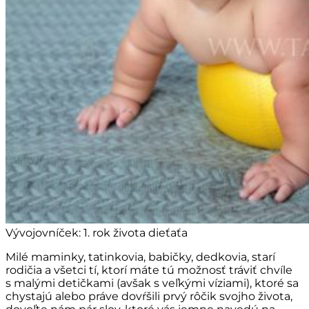
Vývojovníček: 1. rok života dieťaťa
Milé maminky, tatinkovia, babičky, dedkovia, starí
rodičia a všetci tí, ktorí máte tú možnosť tráviť chvíle
s malými detičkami (avšak s veľkými víziami), ktoré sa
chystajú alebo práve dovŕšili prvý rôčik svojho života,