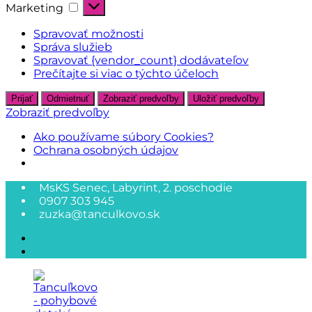
Marketing
Marketing
Spravovať možnosti
Správa služieb
Spravovať {vendor_count} dodávateľov
Prečítajte si viac o týchto účeloch
Prijať
Odmietnuť
Zobraziť predvoľby
Uložiť predvoľby
Zobraziť predvoľby
Ako používame súbory Cookies?
Ochrana osobných údajov
Skip
MsKS Senec, Labyrint, 2. poschodie
to
0907 303 945
content
zuzka@tanculkovo.sk
facebook
instagram